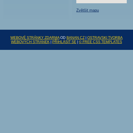
Zvětšit mapu
WEBOVÉ STRÁNKY ZDARMA
OD
BANAN.CZ
|
OSTRAVSKI TVORBA
WEBOVÝCH STRÁNEK
|
PŘIHLÁSIT SE
|
© FREE CSS TEMPLATES