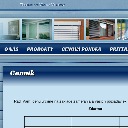
Tienime pre Vás už 30 rokov
O NÁS
PRODUKTY
CENOVÁ PONUKA
PREFER
Cenník
Radi Vám cenu určíme na základe zamerania a vašich požiadaviek 
Zdarma
: