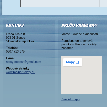
KONTAKT
PREČO PRÁVE MY?
Fraňa Kráľa 8
Máme 17ročné skúsenosti
903 01 Senec
Poradenstvo a cenová
Slovenská republika
ponuka u Vás doma vždy
Telefón:
zadarmo
0907 713 375
E-mail:
rolety.molnar@gmail.com
Webové stránky:
www.molnar-rolety.eu
Zvětšit mapu