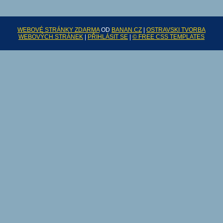
WEBOVÉ STRÁNKY ZDARMA
OD
BANAN.CZ
|
OSTRAVSKI TVORBA
WEBOVÝCH STRÁNEK
|
PŘIHLÁSIT SE
|
© FREE CSS TEMPLATES